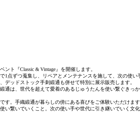
ント『Classic & Vintage』を開催します。
で1点ずつ蒐集し、リペアとメンテナンスを施して、次の使い
通、デッドストック手刺緞通も併せて特別に展示販売します。
ジ緞通は、世代を超えて愛着のあるじゅうたんを使い繋ぐきっ
です。手織緞通が暮らしの傍にある喜びをご体験いただけます
使い繋いでいくこと。次の使い手や世代に引き継いでいく文化