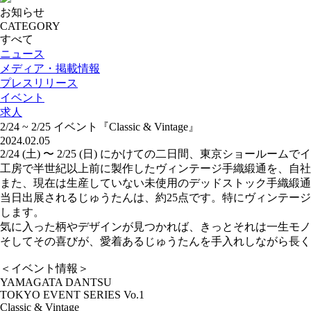
お知らせ
CATEGORY
すべて
ニュース
メディア・掲載情報
プレスリリース
イベント
求人
2/24 ~ 2/25 イベント『Classic & Vintage』
2024.02.05
2/24 (土) 〜 2/25 (日) にかけての二日間、東京ショールームでイベ
工房で半世紀以上前に製作したヴィンテージ手織緞通を、自社
また、現在は生産していない未使用のデッドストック手織緞
当日出展されるじゅうたんは、約25点です。特にヴィンテー
します。
気に入った柄やデザインが見つかれば、きっとそれは一生モノ
そしてその喜びが、愛着あるじゅうたんを手入れしながら長く
＜イベント情報＞
YAMAGATA DANTSU
TOKYO EVENT SERIES Vo.1
Classic & Vintage