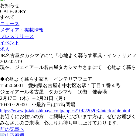
お知らせ
CATEGORY
すべて
ニュース
メディア・掲載情報
プレスリリース
イベント
求人
JR名古屋タカシマヤにて「心地よく暮らす家具・インテリアフェ
2022.02.19
現在、ジェイアール名古屋タカシマヤさまにて「心地よく暮ら
◆心地よく暮らす家具・インテリアフェア
〒450-6001 愛知県名古屋市中村区名駅１丁目１番４号
ジェイアール名古屋 タカシマヤ 10階 催会場
2月17日（木）～2月21日（月）
10:00～20:00 ※最終日は17時閉場
https://www.jr-takashimaya.co.jp/topics/10f/220203-interiorfair.html
お近くにお住いの方、ご興味がございます方は、ぜひお運びく
みなさまのご来場、心よりお待ち申し上げております。
前の記事へ