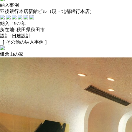
納入事例
羽後銀行本店新館ビル（現・北都銀行本店）
納入: 1977年
所在地: 秋田県秋田市
設計: 日建設計
［ その他の納入事例 ］
鎌倉山の家