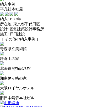
納入事例
平凡社本社屋
納入: 1972年
所在地: 東京都千代田区
設計: 圓堂建築設計事務所
施工: 戸田建設
［ その他の納入事例 ］
青森県立美術館
鎌倉山の家
北海道開拓記念館
湘南茅ヶ崎の家
大阪ロイヤルホテル
旧日本鋼管本社ビル