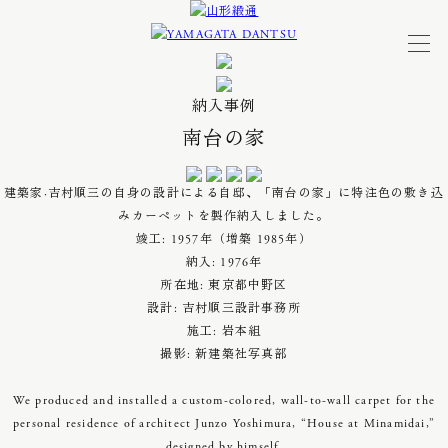
納入事例
南台の家
建築家·吉村順三の自身の設計による自邸、「南台の家」に特注色の敷き込
みカーペットを製作納入しました。
竣工: 1957年（増築 1985年）
納入: 1976年
所在地: 東京都中野区
設計: 吉村順三設計事務所
施工: 岩本組
撮影: 新建築社写真部
We produced and installed a custom-colored, wall-to-wall carpet for the
personal residence of architect Junzo Yoshimura, “House at Minamidai,”
designed by himself.