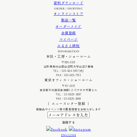
資料ダウンロード
ORDER / SHOPPING
オンラインストア
製品一覧
オーダーメイド
会員登録
マイページ
ふるさと納税
INFORMATION
本社・工房・ショールーム
〒990-0301
山形県東村山郡山辺町大字山辺21番地
TEL：023-664-5811(代)
FAX：023-665-7513
東京オフィス・ショールーム
〒101-0031
東京都千代田区東神田1-2-11アガタ竹澤ビル
TEL：03-5829-3887
FAX：03-5829-3889
｜ ニュースレター登録 ｜
新製品やイベント等の最新情報をお知らせします
ENGLISH