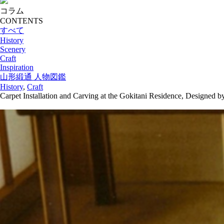
コラム
CONTENTS
すべて
History
Scenery
Craft
Inspiration
山形緞通 人物図鑑
History
,
Craft
Carpet Installation and Carving at the Gokitani Residence, Designed b