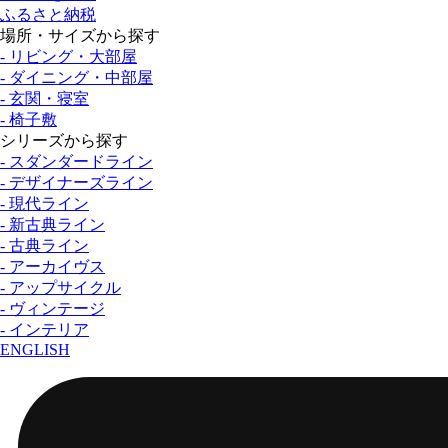
ふるさと納税
場所・サイズから探す
- リビング・大部屋
- ダイニング・中部屋
- 玄関・寝室
- 椅子敷
シリーズから探す
- スダンダードライン
- デザイナーズライン
- 現代ライン
- 新古典ライン
- 古典ライン
- アーカイヴス
- アップサイクル
- ヴィンテージ
- インテリア
ENGLISH