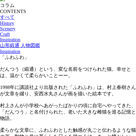
コラム
CONTENTS
すべて
History
Scenery
Craft
Inspiration
山形緞通 人物図鑑
Inspiration
「ふわふわ」
だんつう（緞通）という、変な名前をつけられた猫。幸せと
は、温かくて柔らかいことーー。
1998年に講談社より出版された「ふわふわ」は、村上春樹さん
が文章を綴り、安西水丸さんが画を描いた絵本です。
⁡村上さんが小学校へあがったばかりの頃に自宅へやってきた、
「だんつう」と名付けられた、老いた大きな雌猫を巡る記憶と
物語。
柔らかな文章に、ふわふわとした触感が丸ごと伝わるような猫